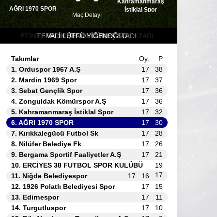
Kahramanmaraş
AĞRI 1970 SPOR
İstiklal Spor
Maç Detayı
ETİMESGUT BELEDİYESİ ATATÜRK STADI
BORNOVA AZİZ KOCAOĞLU STADYUMU
ORTAHİSAR YAVUZ SELİM STADI
TEPECİK ŞENOL GÜNEŞ STADI
VALİ LÜTFÜ YİĞENOĞLU
VALİ LÜTFÜ YİĞENOĞLU
VALİ LÜTFÜ YİĞENOĞLU
VALİ LÜTFÜ YİĞENOĞLU
VALİ LÜTFÜ YİĞENOĞLU
VALİ LÜTFÜ YİĞENOĞLU
VALİ LÜTFÜ YİĞENOĞLU
VALİ LÜTFÜ YİĞENOĞLU
DENİZLİ ATATÜRK STADI
YENİ ORDU STADYUMU
BAŞPINAR STADI
26
Takımlar
Oy.
P
Ocak
1.
Orduspor 1967 A.Ş
17
38
14:00
1 - 1
2.
Mardin 1969 Spor
17
37
3.
Sebat Gençlik Spor
17
36
Kırıkkalegücü
AĞRI 1970 SPOR
Maç Detayı
4.
Zonguldak Kömürspor A.Ş
17
36
Futbol Sk
5.
Kahramanmaraş İstiklal Spor
17
32
6.
AĞRI 1970 SPOR
17
30
7.
Kırıkkalegücü Futbol Sk
17
28
2
8.
Nilüfer Belediye Fk
17
26
9.
Bergama Sportif Faaliyetler A.Ş
17
21
Şubat
14:00
10.
ERCİYES 38 FUTBOL SPOR KULÜBÜ
19
17
11.
Niğde Belediyespor
17
16
AĞRI 1970 SPOR
Zonguldak
Maç Detayı
12.
1926 Polatlı Belediyesi Spor
17
15
Kömürspor A.Ş
13.
Edirnespor
17
11
14.
Turgutluspor
17
10