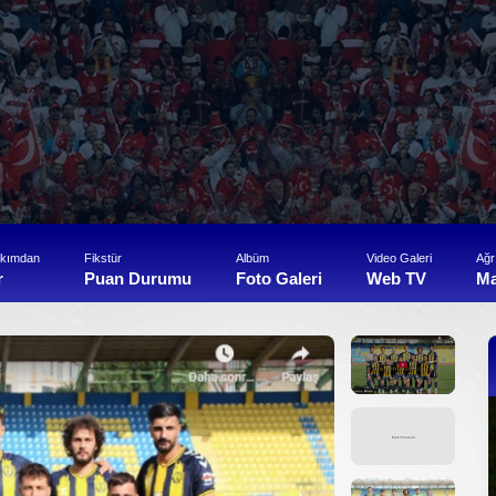
akımdan
Fikstür
Albüm
Video Galeri
Ağr
r
Puan Durumu
Foto Galeri
Web TV
M