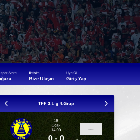
ıspor Store
İletişim
Üye Ol
ağaza
Bize Ulaşın
Giriş Yap
TFF 3.Lig 4.Grup
19
Ocak
14:00
0 - 0