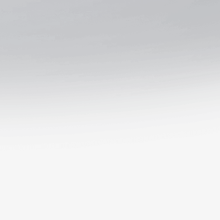
2
Mart
14:00
AĞRI 1970 SPOR
Mardin 1969 Spor
Maç Detayı
8
Mart
14:00
Orduspor 1967 A.Ş
AĞRI 1970 SPOR
Maç Detayı