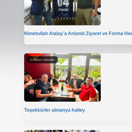
Nimetullah Atalay’a Anlamlı Ziyaret ve Forma He
Kulüpten Haberler
Teşekkürler almanya halley