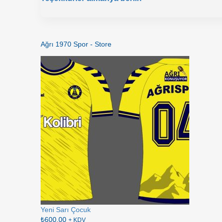
Ağrı 1970 Spor - Store
açında Forma Giyemeyecek
Yeni Sarı Çocuk
₺
600,00
+ KDV