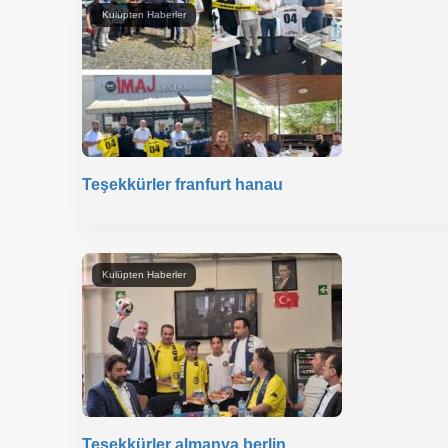
Kulüpten Haberler
Teşekkürler franfurt hanau
Kulüpten Haberler
ik Karar
Teşekkürler almanya berlin