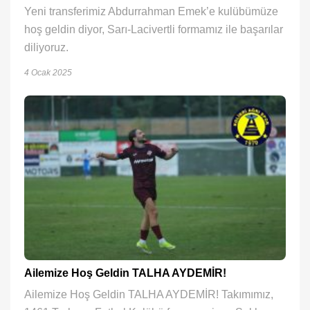
Yeni transferimiz Abdurrahman Emek’e kulübümüze
hoş geldin diyor, Sarı-Lacivertli formamız ile başarılar
diliyoruz.
4 Ocak 2025
Ailemize Hoş Geldin TALHA AYDEMİR!
Ailemize Hoş Geldin TALHA AYDEMİR! Takımımız,