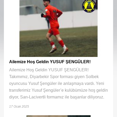
Ailemize Hoş Geldin YUSUF ŞENGÜLER!
Ailemize Hoş Geldin YUSUF ŞENGÜLER!
Takımımız, Diyarbekir Spor forması giyen Solbek
oyuncusu Yusuf Şengüler ile anlaşmaya vardı. Yeni
transferimiz Yusuf Şengüler’e kulübümüze hoş geldin
diyor, Sarı-Lacivertli formamız ile başarılar diliyoruz.
17 Ocak 2025