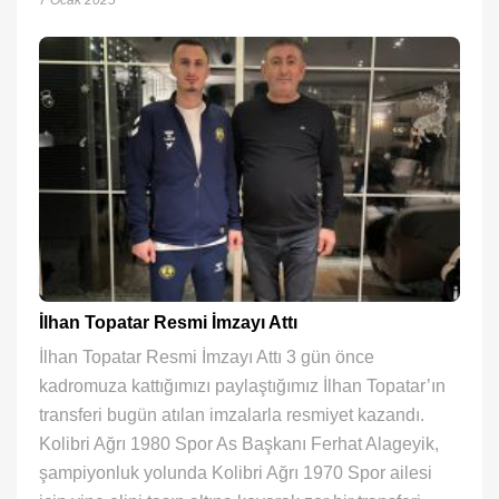
İlhan Topatar Resmi İmzayı Attı
İlhan Topatar Resmi İmzayı Attı 3 gün önce
kadromuza kattığımızı paylaştığımız İlhan Topatar’ın
transferi bugün atılan imzalarla resmiyet kazandı.
Kolibri Ağrı 1980 Spor As Başkanı Ferhat Alageyik,
şampiyonluk yolunda Kolibri Ağrı 1970 Spor ailesi