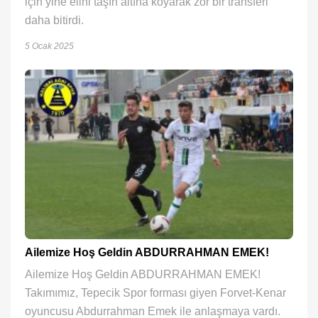
için yine elini taşın altına koyarak zor bir transferi
daha bitirdi.
5 Ocak 2025
Ailemize Hoş Geldin ABDURRAHMAN EMEK!
Ailemize Hoş Geldin ABDURRAHMAN EMEK!
Takımımız, Tepecik Spor forması giyen Forvet-Kenar
oyuncusu Abdurrahman Emek ile anlaşmaya vardı.