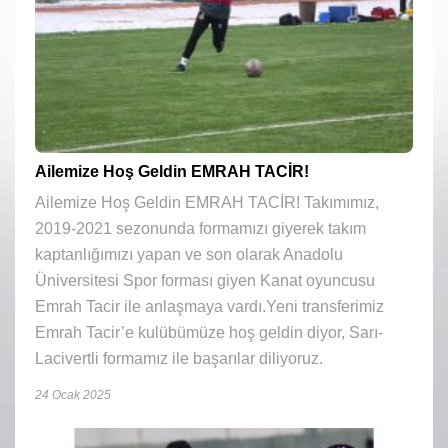
Ailemize Hoş Geldin EMRAH TACİR!
Ailemize Hoş Geldin EMRAH TACİR! Takımımız,
2019-2021 sezonunda formamızı giyerek takım
kaptanlığımızı yapan ve son olarak Anadolu
Üniversitesi Spor forması giyen Kanat oyuncusu
Emrah Tacir ile anlaşmaya vardı.Yeni transferimiz
Emrah Tacir’e kulübümüze hoş geldin diyor, Sarı-
Lacivertli formamız ile başarılar diliyoruz.
24 Ocak 2025