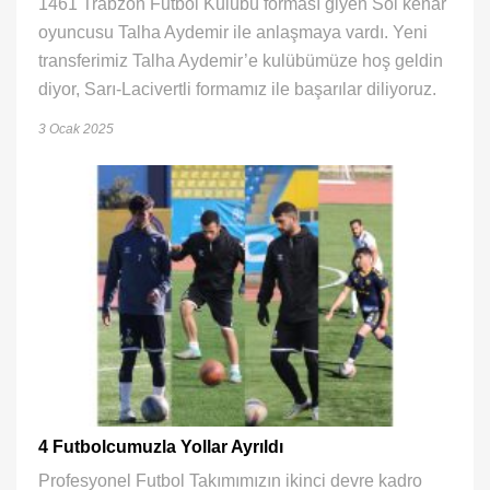
1461 Trabzon Futbol Kulübü forması giyen Sol kenar
oyuncusu Talha Aydemir ile anlaşmaya vardı. Yeni
transferimiz Talha Aydemir’e kulübümüze hoş geldin
diyor, Sarı-Lacivertli formamız ile başarılar diliyoruz.
3 Ocak 2025
4 Futbolcumuzla Yollar Ayrıldı
Profesyonel Futbol Takımımızın ikinci devre kadro