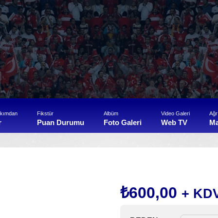
akımdan
Fikstür
Albüm
Video Galeri
Ağr
r
Puan Durumu
Foto Galeri
Web TV
M
₺
600,00
+ KD