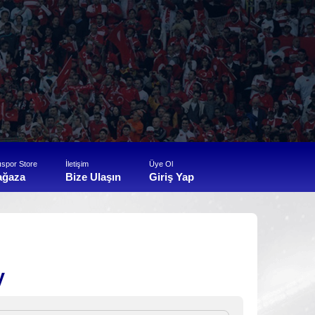
ıspor Store
İletişim
Üye Ol
ağaza
Bize Ulaşın
Giriş Yap
V