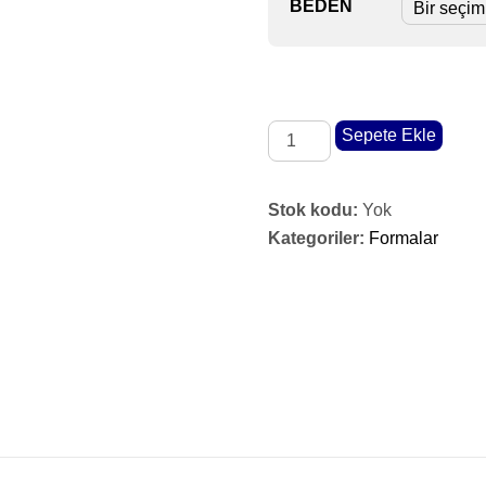
BEDEN
Yeni
Sepete Ekle
Beyaz
Çocuk
Stok kodu:
Yok
adet
Kategoriler:
Formalar