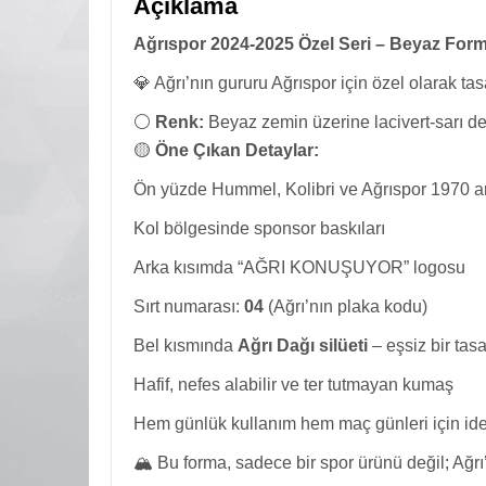
Açıklama
Ağrıspor 2024-2025 Özel Seri – Beyaz Form
💎 Ağrı’nın gururu Ağrıspor için özel olarak t
⚪
Renk:
Beyaz zemin üzerine lacivert-sarı de
🟡
Öne Çıkan Detaylar:
Ön yüzde Hummel, Kolibri ve Ağrıspor 1970 a
Kol bölgesinde sponsor baskıları
Arka kısımda “AĞRI KONUŞUYOR” logosu
Sırt numarası:
04
(Ağrı’nın plaka kodu)
Bel kısmında
Ağrı Dağı silüeti
– eşsiz bir ta
Hafif, nefes alabilir ve ter tutmayan kumaş
Hem günlük kullanım hem maç günleri için id
🏔️ Bu forma, sadece bir spor ürünü değil; Ağr