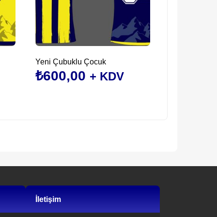
Yeni Çubuklu Çocuk
₺
600,00
+ KDV
Bu
ürünün
birden
fazla
varyasyonu
var.
Seçenekler
ürün
sayfasından
İletişim
seçilebilir