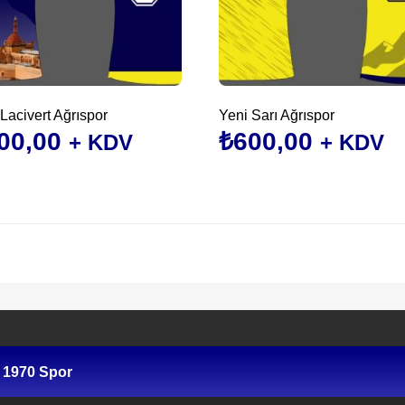
Lacivert Ağrıspor
Yeni Sarı Ağrıspor
00,00
₺
600,00
+ KDV
+ KDV
Bu
ün
ürünün
en
birden
fazla
asyonu
varyasyonu
var.
nekler
Seçenekler
ürün
asından
sayfasından
 1970 Spor
bilir
seçilebilir