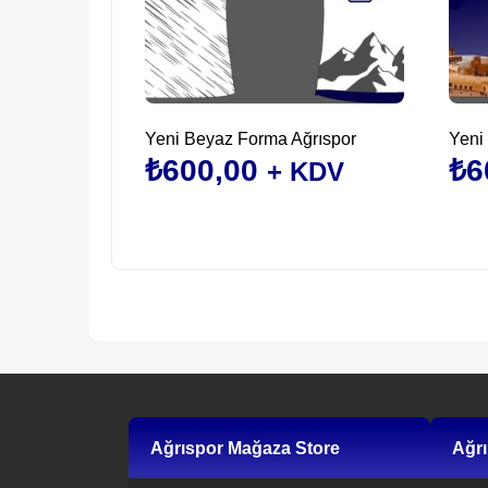
Yeni Beyaz Forma Ağrıspor
Yeni 
₺
600,00
₺
6
+ KDV
Bu
Bu
ürünün
ürün
birden
bird
fazla
fazla
varyasyonu
vary
var.
var.
Seçenekler
Seçe
ürün
ürün
sayfasından
sayf
Ağrıspor Mağaza Store
Ağrı
seçilebilir
seçile