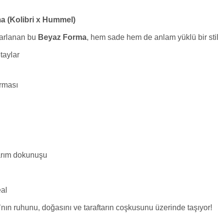
a (Kolibri x Hummel)
asarlanan bu
Beyaz Forma
, hem sade hem de anlam yüklü bir sti
taylar
rması
sarım dokunuşu
eal
ı’nın ruhunu, doğasını ve taraftarın coşkusunu üzerinde taşıyor!